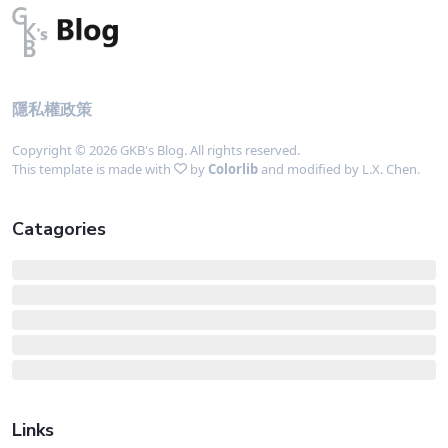
隱私權政策
Copyright © 2026 GKB's Blog. All rights reserved.
This template is made with
by
Colorlib
and modified by L.X. Chen.
Catagories
Links